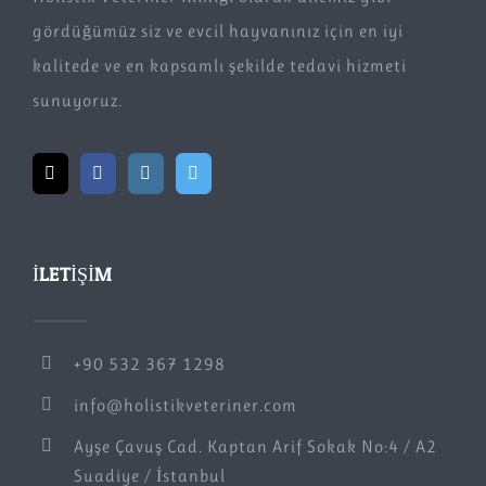
gördüğümüz siz ve evcil hayvanınız için en iyi
kalitede ve en kapsamlı şekilde tedavi hizmeti
sunuyoruz.
İLETIŞIM
+90 532 367 1298
info@holistikveteriner.com
Ayşe Çavuş Cad. Kaptan Arif Sokak No:4 / A2
Suadiye / İstanbul