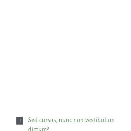
Frequently Asked
Questions
Quisque id leo non dolor tempor elementum quis ac
urna. Nam pharetra, ligula eget finibus dignissim,
turpis ipsum. Mauris at feugiat mauris. Nam a
dolor eros.
Sed cursus, nunc non vestibulum
dictum?